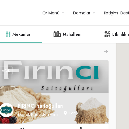
Qr Menü
Demolar
İletişim-Des
Mekanlar
Mahallem
Etkinlikl
AÇIK
FIRINCI saitoğulları
Fatih
Ekmek Fırıncıdan Alınır