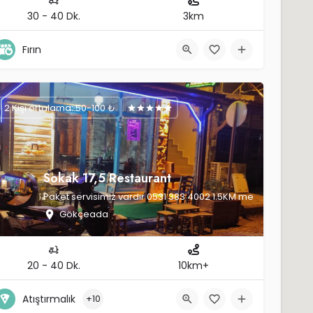
30 - 40 Dk.
3km
Fırın
2 Kişi ortalama: 50-100 ₺
Sokak 17,5 Restaurant
Paket servisimiz vardır 0531 383 4002 1.5KM mesafe ücretsiz, 
Gökçeada
20 - 40 Dk.
10km+
Atıştırmalık
+10