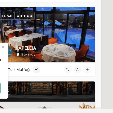
KAPALI
KAPELEIA
Bakırköy
a
Türk Mutfağı
+1
AÇIK