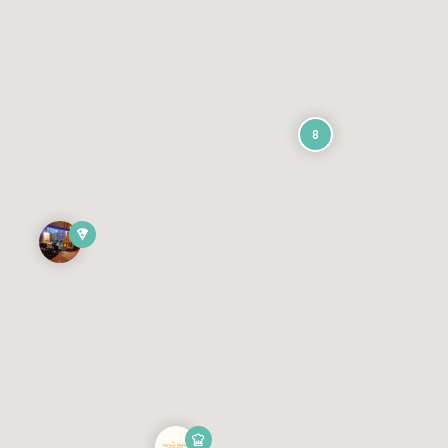
8
sonraki her 1 km için 4TL