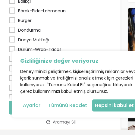
Balıkçı
Börek-Pide-Lahmacun
Burger
Dondurma
Dünya Mutfağı
Dürüm-Wrap-Tacos
Ege Mutfağı
Gizliliğinize değer veriyoruz
Et Restaurant
Deneyiminizi geliştirmek, kişiselleştirilmiş reklamlar vey
içerik sunmak ve trafiğimizi analiz etmek için çerezleri
Fastfood
kullanıyoruz. "Tümünü Kabul Et" seçeneğine tıklayarak
Fırın
çerez kullanımımızı kabul etmiş olursunuz.
İtalyan
Ayarlar
Tümünü Reddet
Hepsini kabul et
Izgara
Ara
Kanatçı
Aramayı Sil
Kebapçı