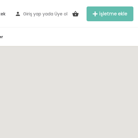
İşletme ekle
tek
Giriş yap
yada
Üye ol
er