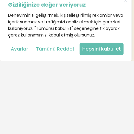
Gizliliğinize değer veriyoruz
Deneyiminizi geliştirmek, kişiselleştirilmiş reklamlar veya
içerik sunmak ve trafiğimizi analiz etmek için çerezleri
kullanıyoruz. "Tümünü Kabul Et" seçeneğine tıklayarak
çerez kullanımımızı kabul etmiş olursunuz.
Ayarlar
Tümünü Reddet
Hepsini kabul et
İletişim-Destek
FAQ - SSS
KVKK
Qr Menü-Dijital Magnet
Feragatname
Üyelik Sözleşmesi