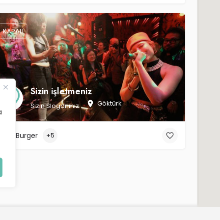
KAPALI
Sizin işletmeniz
Göktürk
Sizin Sloganınız
a
Burger
+5