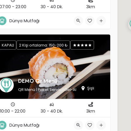
07:00 - 23:00
30 - 40 Dk.
3km
Dünya Mutfağı
KAPALI
2 Kişi ortalama: 150-200 ₺
DEMO Qr Menü
Şişli
QR Menü | Paket Servisi | Gel-Al
10:00 - 22:00
30 - 40 Dk.
3km
Dünya Mutfağı