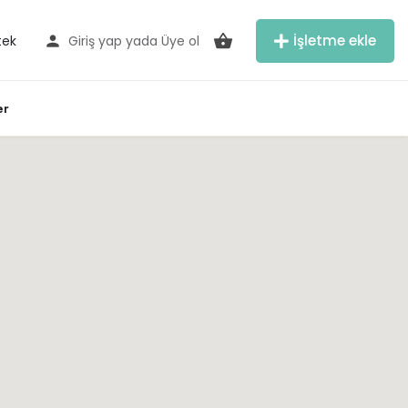
İşletme ekle
tek
Giriş yap
yada
Üye ol
er