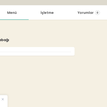
Menü
İşletme
Yorumlar
0
abağı