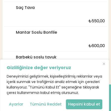
Saç Tava
₺
550,00
Mantar Soslu Bonfile
₺
600,00
Barbekü soslu tavuk
Gizliliğinize değer veriyoruz
₺
375,00
Deneyiminizi geliştirmek, kişiselleştirilmiş reklamlar veya
içerik sunmak ve trafiğimizi analiz etmek için çerezleri
kullanıyoruz. "Tümünü Kabul Et" seçeneğine tıklayarak
çerez kullanımımızı kabul etmiş olursunuz.
Ayarlar
Tümünü Reddet
Hepsini kabul et
inzity.com
İşletme girişi