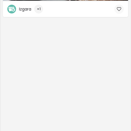
Izgara
+1