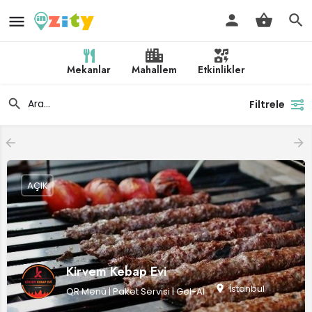
Mekanlar
Mahallem
Etkinlikler
Filtrele
AÇIK
Kirvem Kebap Evi
İstanbul
QR Menü | Paket Servisi | Gel-Al