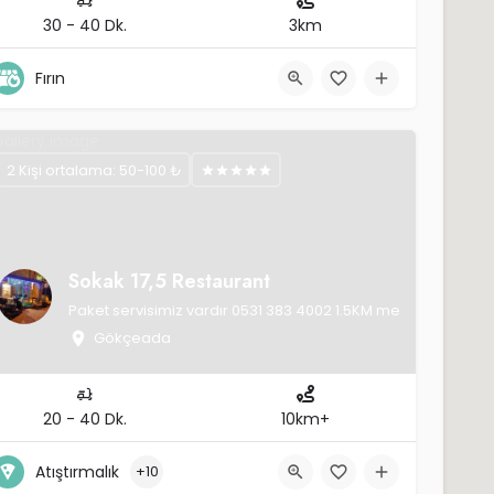
30 - 40 Dk.
3km
Fırın
2 Kişi ortalama: 50-100 ₺
Sokak 17,5 Restaurant
Paket servisimiz vardır 0531 383 4002 1.5KM mesafe ücretsiz, 
Gökçeada
20 - 40 Dk.
10km+
Atıştırmalık
+10