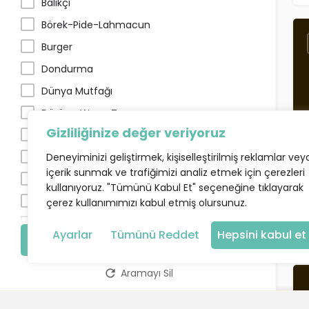
Balıkçı
Börek-Pide-Lahmacun
Burger
Dondurma
Dünya Mutfağı
Dürüm-Wrap-Tacos
Gizliliğinize değer veriyoruz
Ege Mutfağı
Et Restaurant
Deneyiminizi geliştirmek, kişiselleştirilmiş reklamlar vey
içerik sunmak ve trafiğimizi analiz etmek için çerezleri
Fastfood
kullanıyoruz. "Tümünü Kabul Et" seçeneğine tıklayarak
Fırın
çerez kullanımımızı kabul etmiş olursunuz.
İtalyan
Ayarlar
Tümünü Reddet
Hepsini kabul et
Ara
Izgara
Kanatçı
Aramayı Sil
Kebapçı