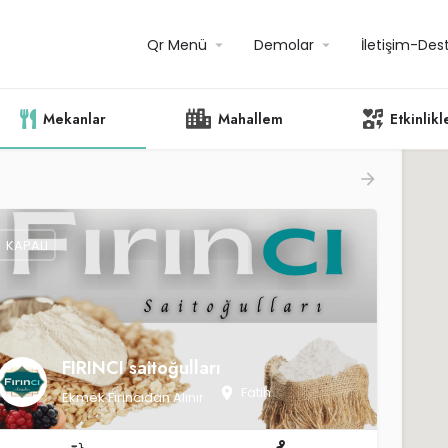
Qr Menü
Demolar
İletişim-Des
Mekanlar
Mahallem
Etkinlikl
KAPALI
FIRINCI saitoğulları
Fatih
Ekmek Fırıncıdan Alınır