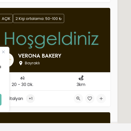
AÇIK
2 Kişi ortalama: 50-100 ₺
VERONA BAKERY
Bayraklı
a
20 - 30 Dk.
3km
İtalyan
+1