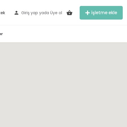
İşletme ekle
tek
Giriş yap
yada
Üye ol
er