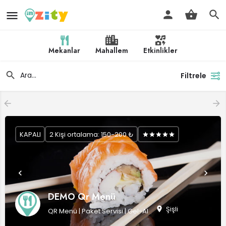
Mekanlar
Mahallem
Etkinlikler
Filtrele
KAPALI
2 Kişi ortalama: 150-200 ₺
DEMO Qr Menü
Şişli
QR Menü | Paket Servisi | Gel-Al