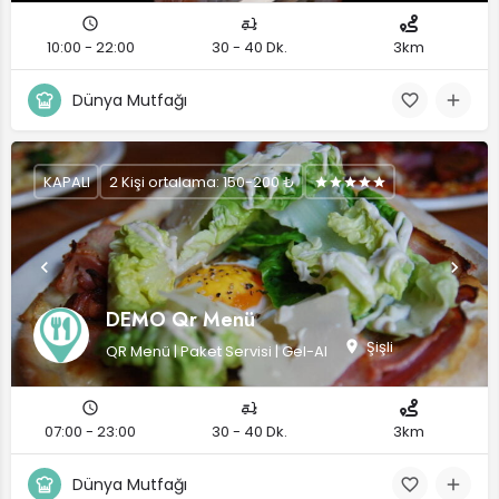
10:00 - 22:00
30 - 40 Dk.
3km
Dünya Mutfağı
KAPALI
2 Kişi ortalama: 150-200 ₺
DEMO Qr Menü
Şişli
QR Menü | Paket Servisi | Gel-Al
07:00 - 23:00
30 - 40 Dk.
3km
Dünya Mutfağı