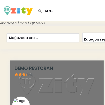
Ana Sayfa
/
Yazı
/ QR Menü
Kategori seç 
DEMO RESTORAN
3.17
/ 5