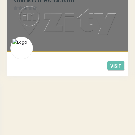
sokak175restaurant
0
/
5
VISIT