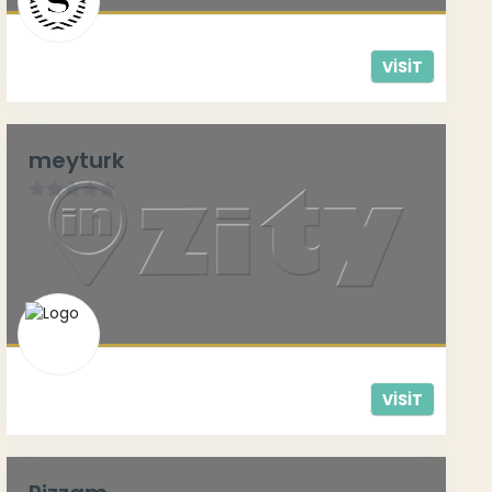
VISIT
meyturk
0
/
5
VISIT