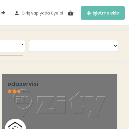
İşletme ekle
tek
Giriş yap
yada
Üye ol
odaservisi
2.75
/ 5