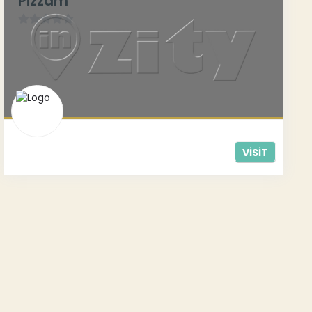
Pizzam
0
/
5
VISIT