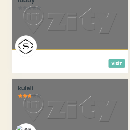
lobby
0
/
5
VISIT
kuleli
2.78
/ 5