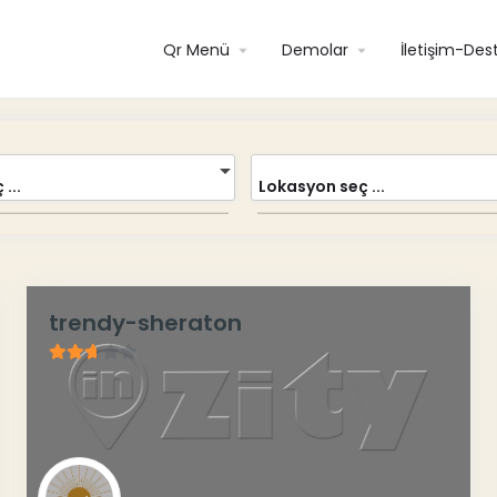
Qr Menü
Demolar
İletişim-Des
...
Lokasyon seç ...
trendy-sheraton
2.62
/
5