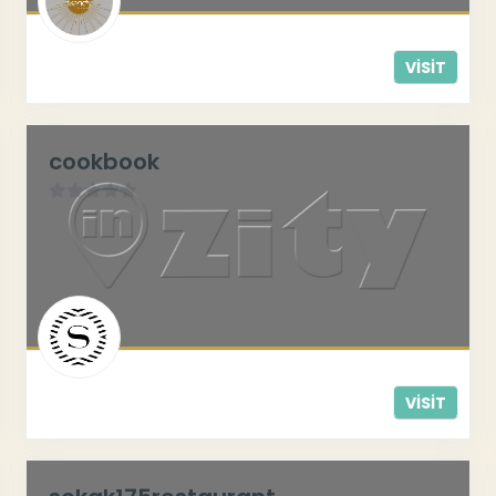
VISIT
cookbook
0
/
5
VISIT