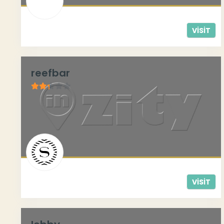
VISIT
reefbar
2.26
/
5
VISIT