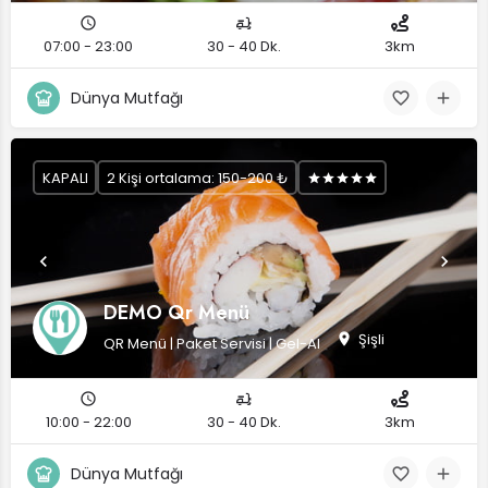
07:00 - 23:00
30 - 40 Dk.
3km
Dünya Mutfağı
KAPALI
2 Kişi ortalama: 150-200 ₺
DEMO Qr Menü
Şişli
QR Menü | Paket Servisi | Gel-Al
10:00 - 22:00
30 - 40 Dk.
3km
Dünya Mutfağı