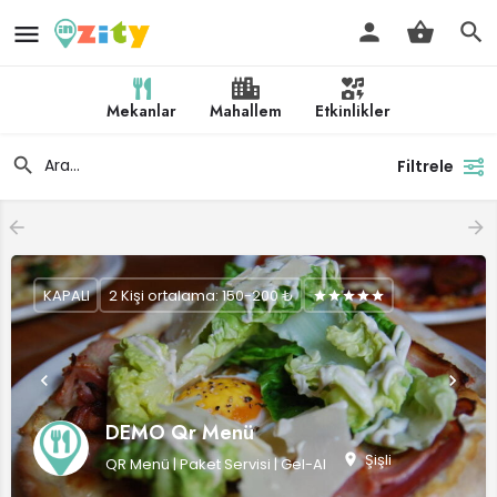
Mekanlar
Mahallem
Etkinlikler
Filtrele
KAPALI
2 Kişi ortalama: 150-200 ₺
DEMO Qr Menü
Şişli
QR Menü | Paket Servisi | Gel-Al