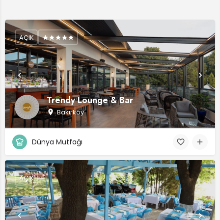
AÇIK
Trendy Lounge & Bar
Bakırköy
Dünya Mutfağı
AÇIK