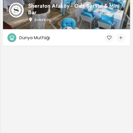
Sheraton Ataköy - Oda Servisi & Mini
Bar
Bakırköy
Dünya Mutfağı