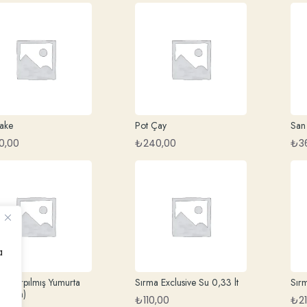
ake
Pot Çay
San 
0,00
₺
240,00
₺
3
a
li Çırpılmış Yumurta
Sırma Exclusive Su 0,33 lt
Sırm
teryan)
₺
110,00
₺
2