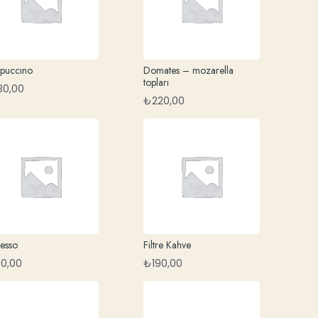
puccıno
Domates – mozarella
topları
30,00
₺
220,00
resso
Filtre Kahve
90,00
₺
190,00