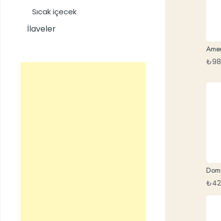
Sıcak içecek
İlaveler
Amer
₺
98
Doma
₺
42