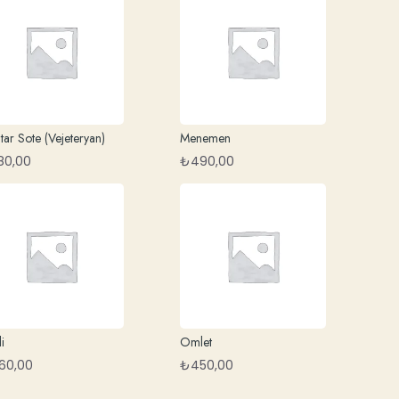
ar Sote (Vejeteryan)
Menemen
80,00
₺
490,00
i
Omlet
60,00
₺
450,00