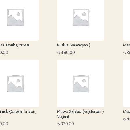
alı Tavuk Çorbası
Kuskus (Vejeteryan )
Mant
0,00
₺
480,00
₺
3
imek Çorbası- kroton,
Meyve Salatası (Vejeteryan /
Müsl
n
Vegan)
₺
4
0,00
₺
320,00