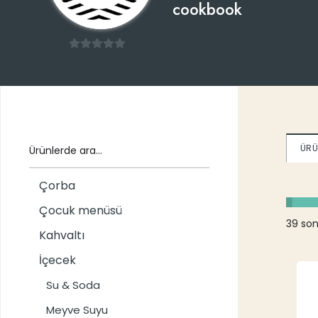
cookbook
0
/
5
ÜRÜ
Çorba
Çocuk menüsü
39 son
Kahvaltı
İçecek
Su & Soda
Meyve Suyu