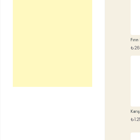
Fırın
₺
26
Karış
₺
1.