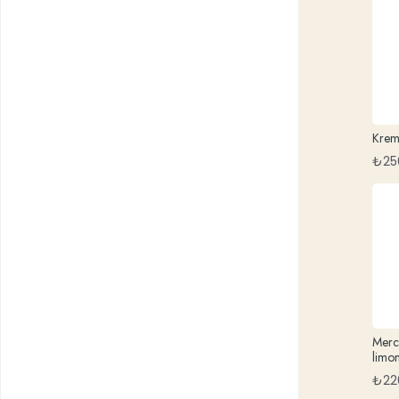
Krem
₺
25
Merc
limo
₺
22