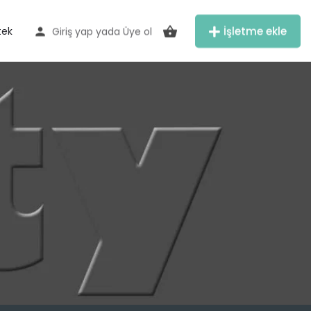
İşletme ekle
tek
Giriş yap
yada
Üye ol