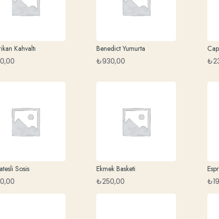
ikan Kahvaltı
Benedict Yumurta
Cap
0,00
₺
930,00
₺
2
tesli Sosis
Ekmek Basketi
Esp
0,00
₺
250,00
₺
1