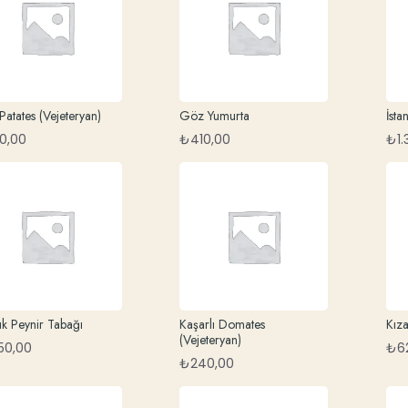
 Patates (Vejeteryan)
Göz Yumurta
İsta
0,00
₺
410,00
₺
1
ık Peynir Tabağı
Kaşarlı Domates
Kıza
(Vejeteryan)
250,00
₺
6
₺
240,00