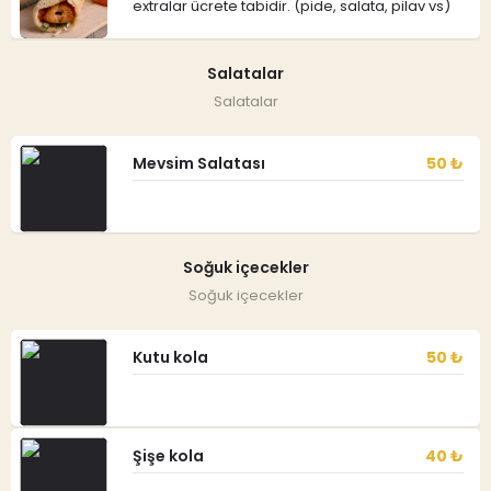
extralar ücrete tabidir. (pide, salata, pilav vs)
Salatalar
Salatalar
Mevsim Salatası
50 ₺
Soğuk içecekler
Soğuk içecekler
Kutu kola
50 ₺
Şişe kola
40 ₺