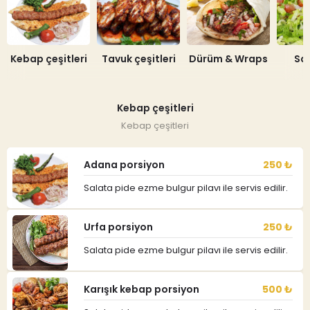
Kebap çeşitleri
Tavuk çeşitleri
Dürüm & Wraps
Sa
Kebap çeşitleri
Kebap çeşitleri
Adana porsiyon
250 ₺
Salata pide ezme bulgur pilavı ile servis edilir.
Urfa porsiyon
250 ₺
Salata pide ezme bulgur pilavı ile servis edilir.
Karışık kebap porsiyon
500 ₺