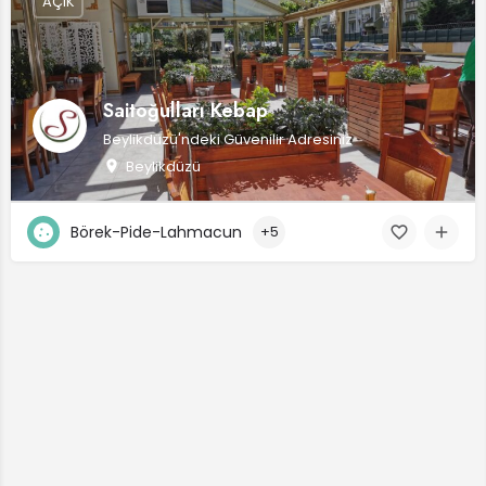
AÇIK
Saitoğulları Kebap
Beylikdüzü'ndeki Güvenilir Adresiniz
Beylikdüzü
Börek-Pide-Lahmacun
+5