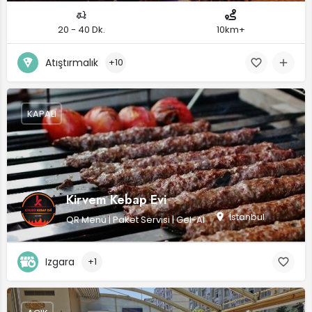
20 - 40 Dk.
10km+
Atıştırmalık
+10
KAPALI
Kirvem Kebap Evi
İstanbul
QR Menü | Paket Servisi | Gel-Al
Izgara
+1