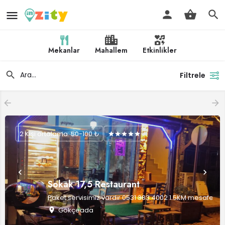
Mekanlar
Mahallem
Etkinlikler
Filtrele
2 Kişi ortalama: 50-100 ₺
Sokak 17,5 Restaurant
Paket servisimiz vardır 0531 383 4002 1.5KM mesafe ücret
Gökçeada