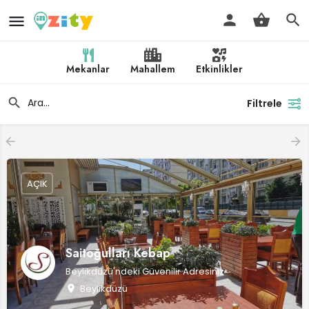
Mekanlar
Mahallem
Etkinlikler
Filtrele
AÇIK
Saitoğulları Kebap
Beylikdüzü'ndeki Güvenilir Adresiniz
Beylikdüzü