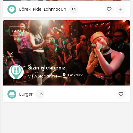
Börek-Pide-Lahmacun
+5
KAPALI
Sizin işletmeniz
Göktürk
Sizin Sloganınız
Burger
+5