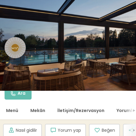
Trendy Lounge & Bar
Ara
Menü
Mekân
İletişim/Rezervasyon
Yorumla
Nasıl gidilir
Yorum yap
Beğen