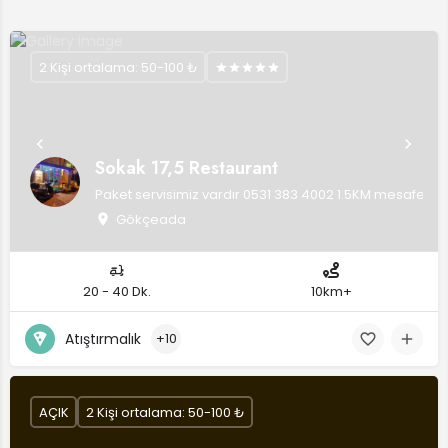
2 Kişi ortalama: 50-100 ₺
Sokak 17,5 Restaurant
Paket servisimiz vardır 0531 383 4002 1.5KM mesafe ücret
Gökçeada
20 - 40 Dk.
10km+
Atıştırmalık
+10
AÇIK
2 Kişi ortalama: 50-100 ₺