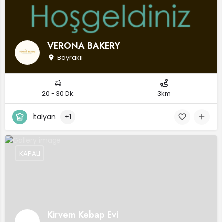
VERONA BAKERY
Bayraklı
20 - 30 Dk.
3km
İtalyan
+1
KAPALI
Kirvem Kebap Evi