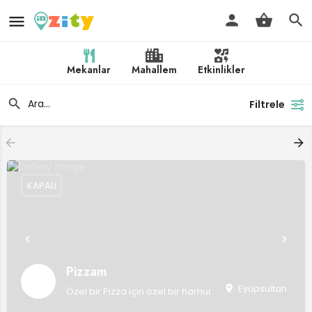
Mekanlar
Mahallem
Etkinlikler
Filtrele
KAPALI
Pizzam
Eyüpsultan
Özel bir Pizza için özel bir hamur.