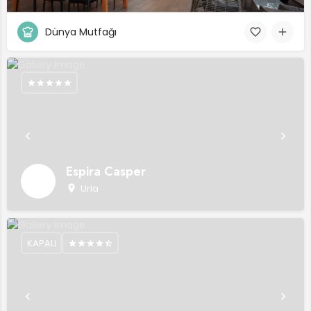
Dünya Mutfağı
Espira Casper
Urla
KAPALI