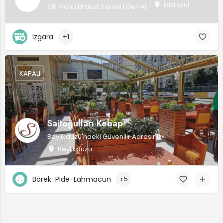
İstanbul
QR Menü | Paket Servisi | Gel-Al
Izgara
+1
KAPALI
Saitoğulları Kebap
Beylikdüzü'ndeki Güvenilir Adresiniz
Beylikdüzü
Börek-Pide-Lahmacun
+5