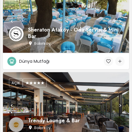
Sheraton Ataköy - Oda Servisi & Mini
Bar
Bakırköy
Dünya Mutfağı
AÇIK
Trendy Lounge & Bar
Bakırköy