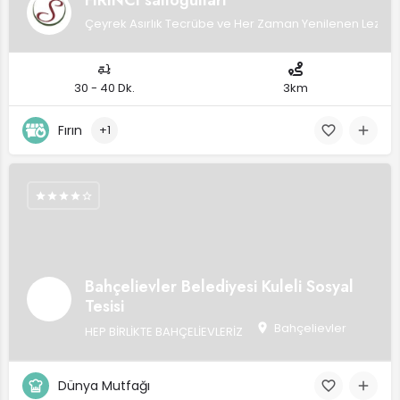
FIRINCI saitoğulları
Çeyrek Asırlık Tecrübe ve Her Zaman Yenilenen Lezzetle
30 - 40 Dk.
3km
Fırın
+1
Bahçelievler Belediyesi Kuleli Sosyal
Tesisi
Bahçelievler
HEP BİRLİKTE BAHÇELİEVLERİZ
Dünya Mutfağı