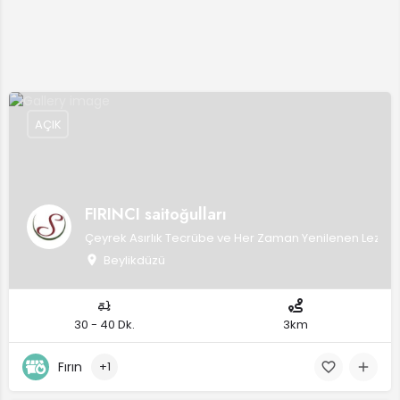
AÇIK
FIRINCI saitoğulları
Çeyrek Asırlık Tecrübe ve Her Zaman Yenilenen Lezzetle
Beylikdüzü
30 - 40 Dk.
3km
Fırın
+1