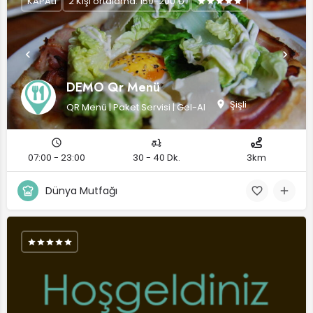
KAPALI
2 Kişi ortalama: 150-200 ₺
DEMO Qr Menü
Şişli
QR Menü | Paket Servisi | Gel-Al
07:00 - 23:00
30 - 40 Dk.
3km
Dünya Mutfağı