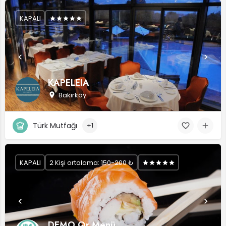
KAPALI
KAPELEIA
Bakırköy
Türk Mutfağı
+1
KAPALI
2 Kişi ortalama: 150-200 ₺
DEMO Qr Menü