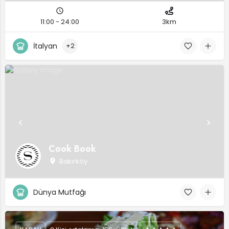
11:00 - 24:00
3km
İtalyan
+2
Cook Book
Bakırköy
Dünya Mutfağı